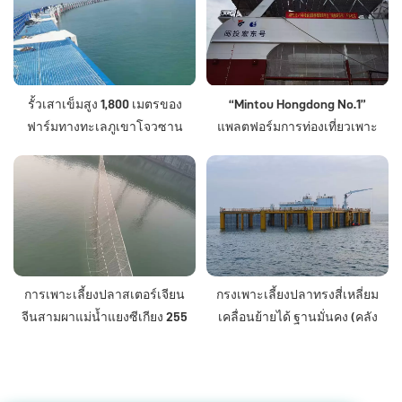
รั้วเสาเข็มสูง 1,800 เมตรของ
“Mintou Hongdong No.1”
ฟาร์มทางทะเลภูเขาโจวซาน
แพลตฟอร์มการท่องเที่ยวเพาะ
ซวน
เลี้ยงสัตว์น้ำพลังงานคลื่นแบบ
กึ่งดำน้ำ
การเพาะเลี้ยงปลาสเตอร์เจียน
กรงเพาะเลี้ยงปลาทรงสี่เหลี่ยม
จีนสามผาแม่น้ำแยงซีเกียง 255
เคลื่อนย้ายได้ ฐานมั่นคง (คลัง
เมตร
สินค้าอาหารทะเลทางการเงิน
หมายเลข 1)