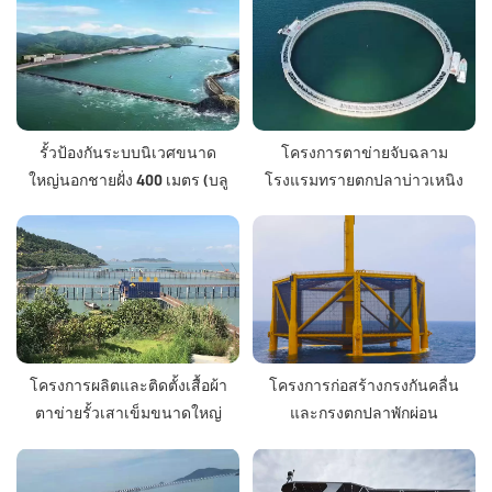
รั้วป้องกันระบบนิเวศขนาด
โครงการตาข่ายจับฉลาม
ใหญ่นอกชายฝั่ง 400 เมตร (บลู
โรงแรมทรายตกปลาบ่าวเหนิง
ไดมอนด์หมายเลข 1 อ่าวซาน
ตงไหลโจว)
โครงการผลิตและติดตั้งเสื้อผ้า
โครงการก่อสร้างกรงกันคลื่น
ตาข่ายรั้วเสาเข็มขนาดใหญ่
และกรงตกปลาพักผ่อน
พิเศษ ระยะ 498 เมตร