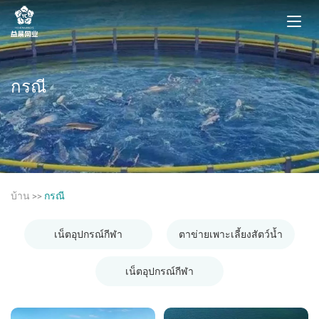
กรณี
บ้าน
>>
กรณี
เน็ตอุปกรณ์กีฬา
ตาข่ายเพาะเลี้ยงสัตว์น้ำ
เน็ตอุปกรณ์กีฬา