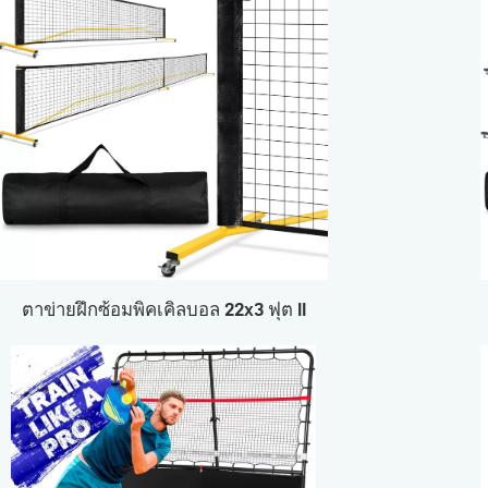
ตาข่ายฝึกซ้อมพิคเคิลบอล 22x3 ฟุต II