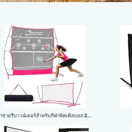
ตาข่ายรีบาวน์เดอร์สำหรับกีฬาพิคเคิลบอล 2-in-1 ขนาด 6*6 ฟุต