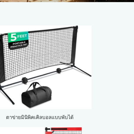
ตาข่ายมินิพิคเคิลบอลแบบพับได้