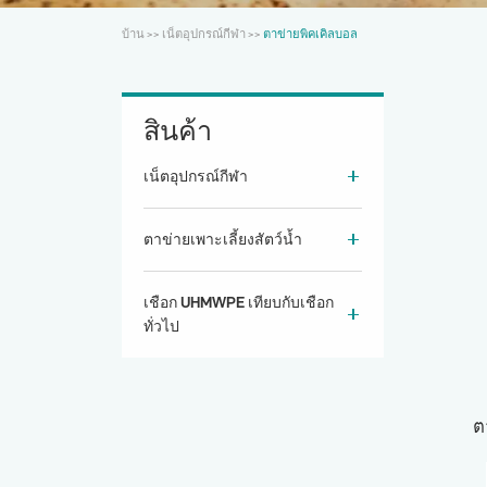
บ้าน
>>
เน็ตอุปกรณ์กีฬา
>>
ตาข่ายพิคเคิลบอล
สินค้า
เน็ตอุปกรณ์กีฬา
ตาข่ายเพาะเลี้ยงสัตว์น้ำ
เชือก UHMWPE เทียบกับเชือก
ทั่วไป