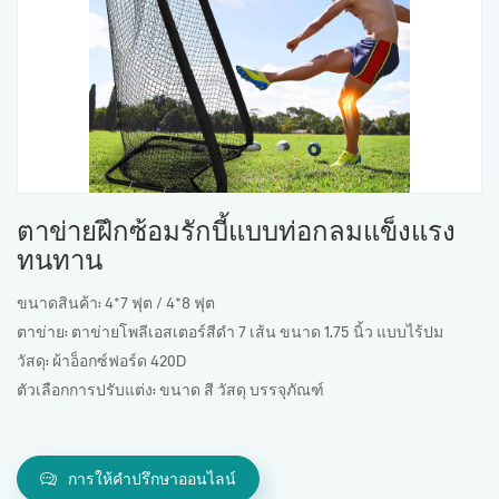
ตาข่ายฝึกซ้อมรักบี้แบบท่อกลมแข็งแรง
ทนทาน
ขนาดสินค้า: 4*7 ฟุต / 4*8 ฟุต
ตาข่าย: ตาข่ายโพลีเอสเตอร์สีดำ 7 เส้น ขนาด 1.75 นิ้ว แบบไร้ปม
วัสดุ: ผ้าอ็อกซ์ฟอร์ด 420D
ตัวเลือกการปรับแต่ง: ขนาด สี วัสดุ บรรจุภัณฑ์
การให้คำปรึกษาออนไลน์