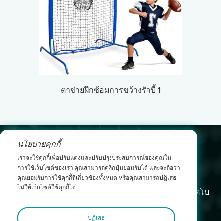
ตาข่ายฝึกซ้อมการขว้างรักบี้ 1
นโยบายคุกกี้
leo@yichenwykj.com
เราจะใช้คุกกี้เพื่อปรับแต่งและปรับปรุงประสบการณ์ของคุณใน
การใช้เว็บไซต์ของเรา คุณสามารถคลิกปุ่มยอมรับได้ และจะถือว่า
17689975111
คุณยอมรับการใช้คุกกี้ที่เกี่ยวข้องทั้งหมด หรือคุณสามารถปฏิเสธ
ไม่ให้เว็บไซต์ใช้คุกกี้ได้
อาคาร B1 นิคมอุตสาหกรรมซูต้า เมืองไทเหมย เขตโบ
ลัว เมืองฮุ่ยโจว
ปฏิเสธ