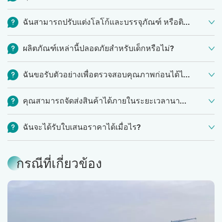
เราเป็นโรงงานที่มีประสบการณ์มากกว่า 25 ปีในด้านการผลิต
ฉันสามารถปรับแต่งโลโก้และบรรจุภัณฑ์ หรือติดฉลากส่วนตัวได้หรือไม่?
ตาข่ายกีฬา ตาข่ายตกปลา และการรับผลิตสินค้าตามสั่ง (OEM)
ใช่ค่ะ โปรดติดต่อเราเพื่อขอรายละเอียดเพิ่มเติมหากคุณต้องการ
ผลิตภัณฑ์เหล่านี้ปลอดภัยสำหรับเด็กหรือไม่?
โลโก้หรือบรรจุภัณฑ์แบบกำหนดเอง
ใช่ค่ะ วัสดุทั้งหมดของเราเป็นมิตรกับสิ่งแวดล้อม เหมาะสำหรับ
ฉันขอรับตัวอย่างเพื่อตรวจสอบคุณภาพก่อนได้ไหม?
ทุกคน ไม่ใช่แค่ผู้ใหญ่ แต่เด็กๆ ก็ใช้ได้เช่นกัน สามารถนำไปใช้ได้
ใช่ค่ะ เรายินดีที่จะส่งตัวอย่างให้คุณตรวจสอบดีไซน์และคุณภาพ
หลากหลาย เช่น การแข่งขัน ของเล่น กิจกรรมยามว่าง กีฬา ทั้งใน
คุณสามารถจัดส่งสินค้าได้ภายในระยะเวลานานเท่าใด คุณมีสินค้าชิ้นนี้ในสต็อกหรือไม่
หลังจากยืนยันราคาเรียบร้อยแล้ว โดยใช้เวลาประมาณ 7-10 วัน
ร่มและกลางแจ้ง
สำหรับสินค้าที่มีอยู่ในสต็อก เราสามารถจัดส่งให้คุณได้ภายใน
และตัวอย่างบางรายการก็ฟรีค่ะ สำหรับดีไซน์พิเศษบางรายการ
ฉันจะได้รับใบเสนอราคาได้เมื่อไร?
15-20 วัน ระยะเวลาการผลิตปกติสำหรับสินค้าจำนวนมากคือ 25-
อาจมีค่าใช้จ่ายสำหรับตัวอย่าง ซึ่งจะคืนให้หลังจากสั่งซื้อสินค้า
โดยปกติฝ่ายขายของเราจะเสนอราคาให้คุณภายใน 6 ชั่วโมง
45 วัน ขึ้นอยู่กับปริมาณการสั่งซื้อ เรามีสินค้ามาตรฐานบางส่วน
แล้วค่ะ
กรณีที่เกี่ยวข้อง
หลังจากที่เราได้รับคำถามของคุณ
อยู่ในสต็อก แต่ปริมาณสต็อกอาจมีการเปลี่ยนแปลงอยู่เสมอ โปรด
ติดต่อเราเพื่อขอข้อมูลอัปเดตเพิ่มเติม